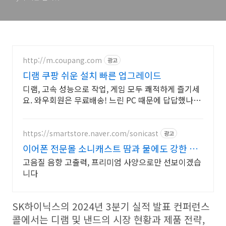
http://m.coupang.com
광고
디램 쿠팡 쉬운 설치 빠른 업그레이드
디램, 고속 성능으로 작업, 게임 모두 쾌적하게 즐기세
요. 와우회원은 무료배송! 느린 PC 때문에 답답했나
요? 램, 렉 없는 쾌적함을 선물하세요.
https://smartstore.naver.com/sonicast
광고
이어폰 전문몰 소니캐스트 땀과 물에도 강한 이
어폰
고음질 음향 고출력, 프리미엄 사양으로만 선보이겠습
니다
SK하이닉스의 2024년 3분기 실적 발표 컨퍼런스
콜에서는 디램 및 낸드의 시장 현황과 제품 전략,