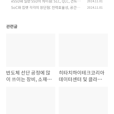
급할 수 있는 이유
eSSD와 일반 SSD의 차이점: SLC, QLC, 컨트롤
2024.11.01
(0)
러
SoC와 칩렛 각각의 장단점: 전력효율성, 공간활
2024.11.01
(0)
용성 등등
(1)
관련글
반도체 선단 공정에 많
히타치하이테크코리아
이 쓰이는 장비, 소재,
데이터센터 및 클라우
부품
드 서비스 등등 주요 사
업 내용