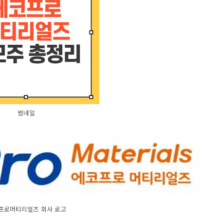
썸네일
프로머티리얼즈 회사 로고