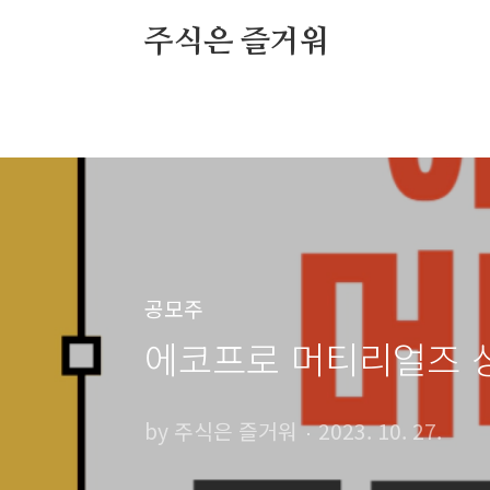
본문 바로가기
주식은 즐거워
공모주
에코프로 머티리얼즈 상장
by 주식은 즐거워
2023. 10. 27.