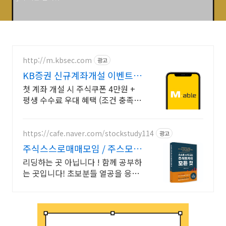
http://m.kbsec.com
광고
KB증권 신규계좌개설 이벤트
국내주식쿠폰 최대 5만원
첫 계좌 개설 시 주식쿠폰 4만원 +
평생 수수료 우대 혜택 (조건 충족
시) KB증권에서 첫 투자 지원받고
평생 수수료 혜택 받으세요!
https://cafe.naver.com/stockstudy114
광고
주식스스로매매모임 / 주스모
스스로 공부법을 배웁니다 !
리딩하는 곳 아닙니다 ! 함께 공부하
는 곳입니다! 초보분들 열공을 응원
합니다!