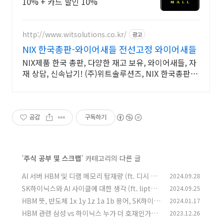
10% + 카드 할인 10%
http://www.witsolutions.co.kr/
광고
NIX 한국총판-와이어새들 전선고정 와이어새들
NIX제품 한국 총판, 다양한 재고 보유, 와이어새들, 자
재 상담, 신속납기! (주)위트솔루션즈, NIX 한국총판,
전선고정 와이어새들, UL케이블클램프
공감
구독하기
'
주식 공부 및 스크랩
' 카테고리의 다른 글
AI 서버 HBM 및 디램 메모리 탑재량 (ft. 디시 뿌
2024.09.28
잉님)
SK하이닉스와 AI 사이클에 대한 생각 (ft. lipton
2024.09.25
(0)
ice님)
HBM 뜻, 반도체 1x 1y 1z 1a 1b 용어, SK하이닉
2024.01.17
(0)
스 우시 공장 라인 전환
HBM 관련 삼성 vs 하이닉스 누가 더 호재인가?
2023.12.26
(0)