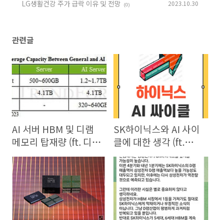
LG생활건강 주가 급락 이유 및 전망
2023.10.30
(0)
(0)
관련글
AI 서버 HBM 및 디램
SK하이닉스와 AI 사이
메모리 탑재량 (ft. 디시
클에 대한 생각 (ft.
뿌잉님)
liptonice님)