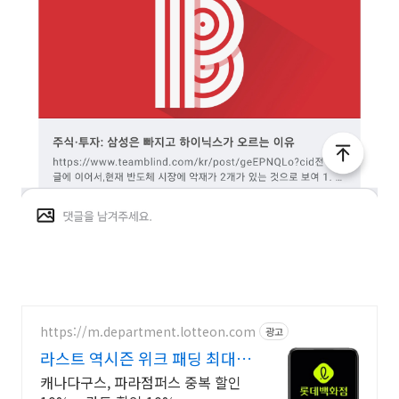
https://m.department.lotteon.com
광고
라스트 역시즌 위크 패딩 최대
74% 할인
캐나다구스, 파라점퍼스 중복 할인