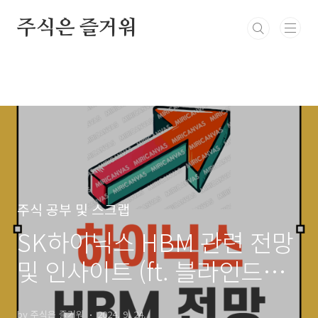
본문 바로가기
주식은 즐거워
주식 공부 및 스크랩
SK하이닉스 HBM 관련 전망
및 인사이트 (ft. 블라인드
liptonice님)
by 주식은 즐거워
2024. 9. 24.