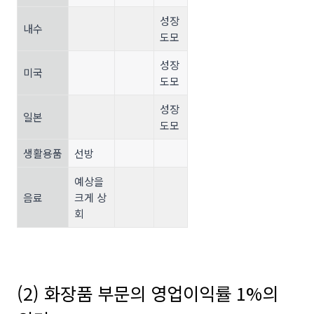
성장
내수
도모
성장
미국
도모
성장
일본
도모
생활용품
선방
예상을
음료
크게 상
회
(2) 화장품 부문의 영업이익률 1%의