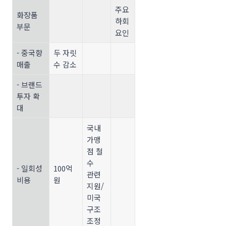
주요
화장품
하회
부문
요인
- 중국향
두 자릿
매출
수 감소
- 브랜드
투자 확
대
국내
가맹
점 철
수
- 일회성
100억
관련
비용
원
지원/
미국
구조
조정