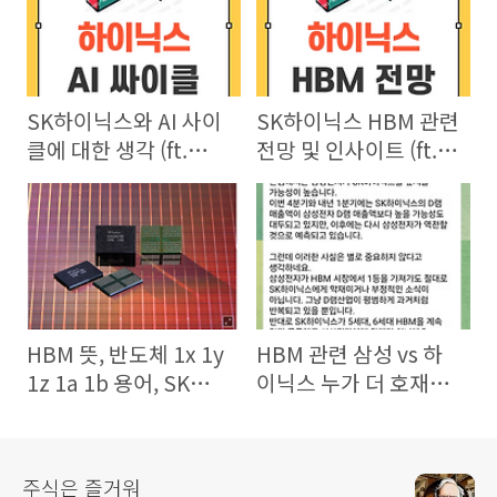
SK하이닉스와 AI 사이
SK하이닉스 HBM 관련
클에 대한 생각 (ft.
전망 및 인사이트 (ft.
liptonice님)
블라인드 liptonice님)
HBM 뜻, 반도체 1x 1y
HBM 관련 삼성 vs 하
1z 1a 1b 용어, SK하이
이닉스 누가 더 호재인
닉스 우시 공장 라인 전
가?
환
주식은 즐거워