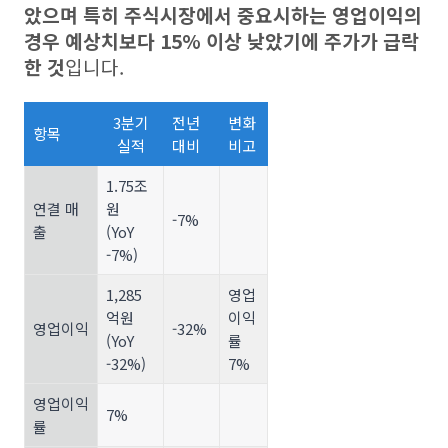
았으며 특히 주식시장에서 중요시하는 영업이익의
경우 예상치보다 15% 이상 낮았기에 주가가 급락
한 것
입니다.
3분기
전년
변화
항목
실적
대비
비고
1.75조
연결 매
원
-7%
출
(YoY
-7%)
1,285
영업
억원
이익
영업이익
-32%
(YoY
률
-32%)
7%
영업이익
7%
률