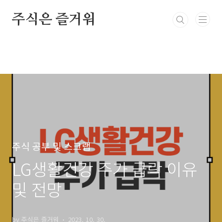
본문 바로가기
주식은 즐거워
주식 공부 및 스크랩
LG생활건강 주가 급락 이유
및 전망
by 주식은 즐거워
2023. 10. 30.