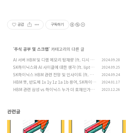
공감
구독하기
'
주식 공부 및 스크랩
' 카테고리의 다른 글
AI 서버 HBM 및 디램 메모리 탑재량 (ft. 디시 뿌
2024.09.28
잉님)
SK하이닉스와 AI 사이클에 대한 생각 (ft. lipton
2024.09.25
(0)
ice님)
SK하이닉스 HBM 관련 전망 및 인사이트 (ft. 블
2024.09.24
(0)
라인드 liptonice님)
HBM 뜻, 반도체 1x 1y 1z 1a 1b 용어, SK하이닉
2024.01.17
(0)
스 우시 공장 라인 전환
HBM 관련 삼성 vs 하이닉스 누가 더 호재인가?
2023.12.26
(0)
(0)
관련글