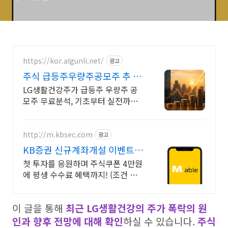
https://kor.algunli.net/
광고
주식 급등주우량주공모주 추 종
목전망, 분석자료 제공
LG생활건강주가 급등주 우량주 공
모주 무료분석, 기초부터 실전까지
함께 주식 무료 교육 제공, 우량주 무
료 정보 제공, 처음부터 실전까지 같
이합니다
http://m.kbsec.com
광고
KB증권 신규계좌개설 이벤트
국내주식쿠폰 최대 5만원
첫 투자를 응원하며 주식쿠폰 4만원
에 평생 수수료 혜택까지! (조건 충
족 시) KB증권에서 첫 투자 지원받
고 평생 수수료 혜택 받으세요!
이 글을 통해
최근 LG생활건강의 주가 폭락의 원
인과 향후 전망에 대해 확인
하실 수 있습니다.
주식